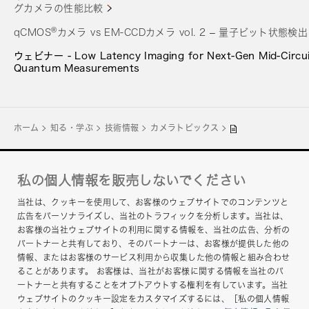
グカメラの性能比較
®
qCMOS
カメラ vs EM-CCDカメラ vol. 2 – 量子ビット状態検出
ウェビナー - Low Latency Imaging for Next-Gen Mid-Circui
Quantum Measurements
ホーム
知る・学ぶ
技術情報
カメラトピックス
私の個人情報を販売しないでください
企業サイト
当社は、クッキーを使用して、お客様のウェブサイトでのコンテンツと
お問い合わせ
広告をパーソナライズし、当社のトラフィックを分析します。当社は、
お客様の当社ウェブサイトの利用に関する情報を、当社の広告、分析の
グループプライバシーポリシー
パートナーと共有しており、そのパートナーは、お客様が提供した他の
情報、またはお客様のサービス利用から収集した他の情報と組み合わせ
このサイトについて
ることがあります。 お客様は、当社がお客様に関する情報を当社のパ
ートナーと共有することをオプトアウトする権利を有しています。当社
ヘルプ
ウェブサイトのクッキー設定をカスタマイズするには、［私の個人情報