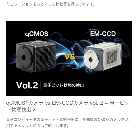
ミュレーションをもとにした比較等を行っています。
®
qCMOS
カメラ vs EM-CCDカメラ vol. 2 – 量子ビッ
ト状態検出
量子コンピュータの量子ビット状態検出に、最先端のCMOSカメラを活
用するメリットについて紹介します。