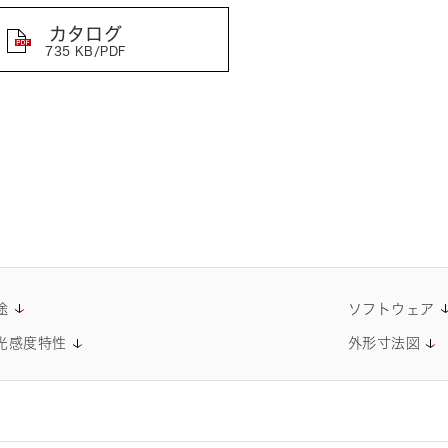
arvard university
uting, MIT, and 
カタログ
735 KB/PDF
途
ソフトウェア
光感度特性
外形寸法図