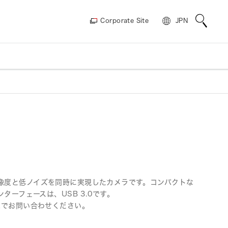
Corporate Site
JPN
上による補償
超高層大気イメージング【名古屋
ーション
ョンラボ
動画ギャラリー
都大学】
大学】
けるX線イメー
重粒子線がん治療への応用を目的
高輝度光科学
とした重粒子線イメージング計測
技術の開発【産業技術総合研究
所】
を用いた細胞の1
生物発光顕微鏡の限界に挑む【Ins
大学】
titut de Ciencies Fotòniques】
高解像度と低ノイズを同時に実現したカメラです。コンパクトな
ーフェースは、USB 3.0です。
子量子コンピ
チップ増強ラマン散乱 (TERS) に
までお問い合わせください。
®-Questに
おけるqCMOS®カメラ評価【Sha
tイメージング【H
nghai UPU Optoelectronic Tec