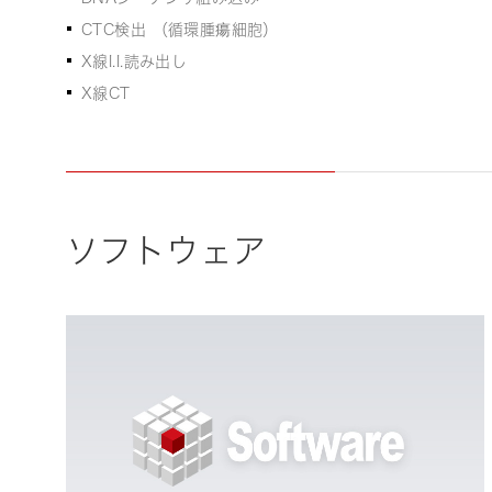
CTC検出 （循環腫瘍細胞）
X線I.I.読み出し
X線CT
ソフトウェア