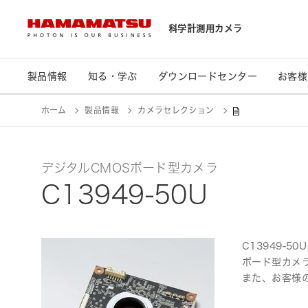
科学計測用カメラ
製品情報
知る・学ぶ
お客様導入事例
製品情報
知る・学ぶ
ダウンロードセンター
お客様
ホーム
製品情報
カメラセレクション
放射光科学が解き明かす小惑星
カメラセレクション
技術情報
「リュウグウ」の物質構造【高輝
度光科学研究センター】
デジタルCMOSボード型カメラ
®
ORCA
-Questを用いた超高速磁
気光学イメージング【Radboud U
C13949-50U
niversity】
ORCA®-Questのコンピュテーシ
ョナル量子イメージングへの応用
C13949-
【広島大学】
ボード型カメラ
原子量子コンピュータシステムに
また、お客様
向けたORCA®-Questを用いた原
子アレイイメージング【大阪大