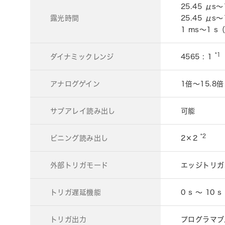
25.45 μ
露光時間
25.45 
1 ms～1
*1
ダイナミックレンジ
4565 : 1
アナログゲイン
1倍～15.8
サブアレイ読み出し
可能
*2
ビニング読み出し
2×2
外部トリガモード
エッジトリガ
トリガ遅延機能
0 s ～ 10
トリガ出力
プログラマブ