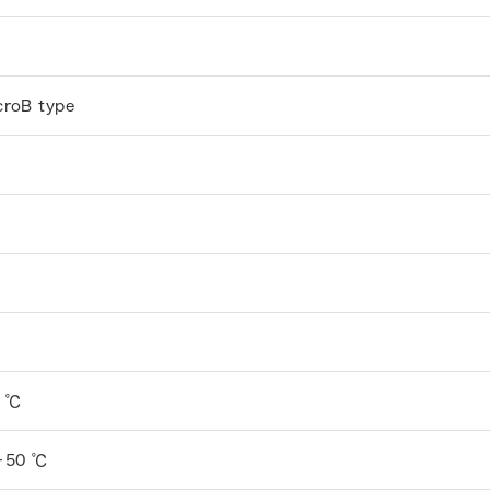
croB type
0 ℃
＋50 ℃