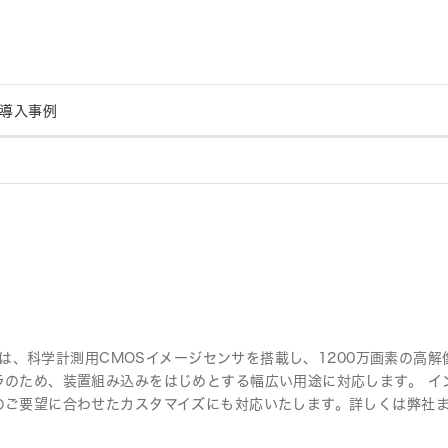
導入事例
ORCA®-Quest 2を用いたX線イメ
波面センサの性能向
ソフトウェア
用語集
OEMカメラソリュ
カメラシミュレーシ
ージング技術の開発と物質の構造
光学装置の進化【京
解析【東北大学】
ORCA®-Questを用いた原子物理
放射光実験施設にお
学と微細加工技術を融合したオン
ジング装置の開発【
決定
チップ・イオントラップの研究開
研究センター】
発【大阪大学】
ORCA®-Questを用いたオーロラ
ORCA®-Quest
の観測【電気通信大学】
分子蛍光観察【岐阜
50Uは、科学計測用CMOSイメージセンサを搭載し、1200万画素の
のため、装置組み込みをはじめとする幅広い用途に対応します。 インタ
ORCA®-Questを用いたゼブラフ
エラー訂正型中性原
のご要望に合わせたカスタマイズにも対応いたします。詳しくは弊社
ィッシュの神経活動のin vivo定量
ュータにおけるORCA
計測【Max Planck Institute】
よるmid-circui