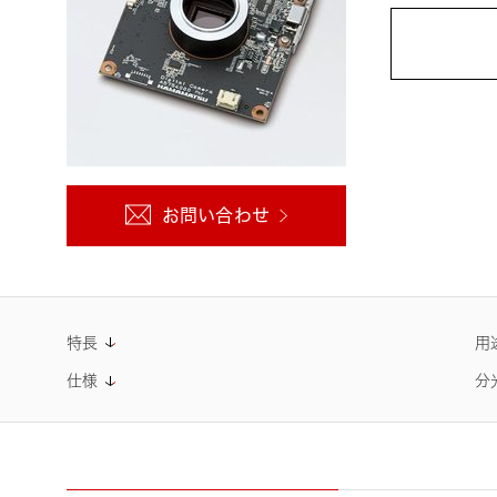
学】
単一分子イメージングにおけるqC
MOS®カメラ「ORCA®-Quest」
とEM-CCDの性能比較実験【中国
科学院遺伝発生生物学研究所】
お問い合わせ
特長
用
仕様
分