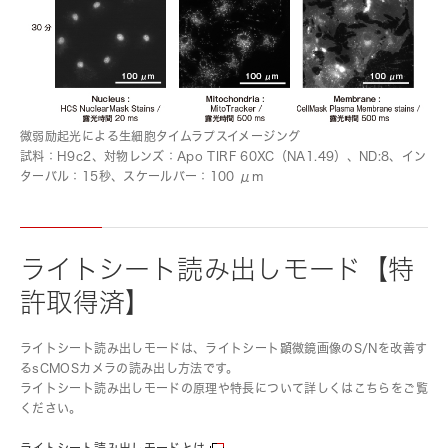
微弱励起光による生細胞タイムラプスイメージング
試料：H9c2、対物レンズ：Apo TIRF 60XC（NA1.49）、ND:8、イン
ターバル：15秒、スケールバー：100 μm
ライトシート読み出しモード【特
許取得済】
ライトシート読み出しモードは、ライトシート顕微鏡画像のS/Nを改善す
るsCMOSカメラの読み出し方法です。
ライトシート読み出しモードの原理や特長について詳しくはこちらをご覧
ください。