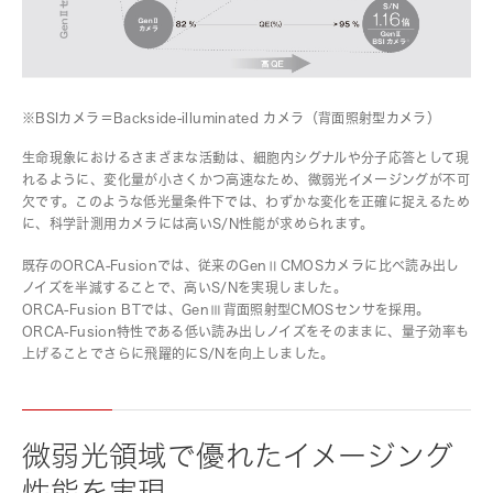
※BSIカメラ＝Backside-illuminated カメラ（背面照射型カメラ）
生命現象におけるさまざまな活動は、細胞内シグナルや分子応答として現
れるように、変化量が小さくかつ高速なため、微弱光イメージングが不可
欠です。このような低光量条件下では、わずかな変化を正確に捉えるため
に、科学計測用カメラには高いS/N性能が求められます。
既存のORCA-Fusionでは、従来のGenⅡCMOSカメラに比べ読み出し
ノイズを半減することで、高いS/Nを実現しました。
ORCA-Fusion BTでは、GenⅢ背面照射型CMOSセンサを採用。
ORCA-Fusion特性である低い読み出しノイズをそのままに、量子効率も
上げることでさらに飛躍的にS/Nを向上しました。
微弱光領域で優れたイメージング
性能を実現