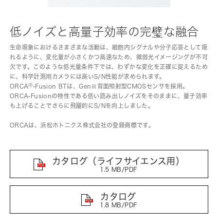
低ノイズと高量子効率の完璧な融合
生命現象におけるさまざまな活動は、細胞内シグナルや分子応答として現
れるように、変化量が小さくかつ高速なため、微弱光イメージングが不可
欠です。このような低光量条件下では、わずかな変化を正確に捉えるため
に、科学計測用カメラには高いS/N性能が求められます。
Ⓡ
ORCA
-Fusion BTは、GenⅢ背面照射型CMOSセンサを採用。
ORCA-Fusionの特性である低い読み出しノイズをそのままに、量子効率
も上げることでさらに飛躍的にS/Nを向上しました。
ORCAは、浜松ホトニクス株式会社の登録商標です。
カタログ（ライフサイエンス用）
1.5 MB/PDF
カタログ
1.8 MB/PDF