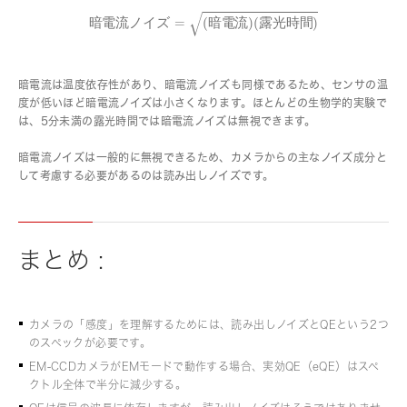
暗
電
流
ノ
イ
ズ
=
(
(
暗
電
流
)
(
露
光
時
間
)
√
暗
電
流
ノ
イ
ズ
=
(
暗
電
流
)
(
露
光
時
間
)
暗電流は温度依存性があり、暗電流ノイズも同様であるため、センサの温
度が低いほど暗電流ノイズは小さくなります。ほとんどの生物学的実験で
は、5分未満の露光時間では暗電流ノイズは無視できます。
暗電流ノイズは一般的に無視できるため、カメラからの主なノイズ成分と
して考慮する必要があるのは読み出しノイズです。
まとめ :
カメラの「感度」を理解するためには、読み出しノイズとQEという2つ
のスペックが必要です。
EM-CCDカメラがEMモードで動作する場合、実効QE（eQE）はスペ
クトル全体で半分に減少する。