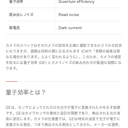
量子効率
Quantum efficiency
読み出しノイズ
Read noise
暗電流
Dark current
カメラのスペックはそのカメラが試料を正確に撮影できるかどうかの目安
になりますが、画質は試料の質に左右されます (CMで「実際の結果は異
なる場合があります」とよく言われるように) 。このため、カメラの感度
を知るには量子効率 (QE) とカメラノイズの組み合わせが最適な指標にな
ります。
量子効率とは？
QEは、センサによってどれだけの光子が電子に変換されたかを示す指標
です。QEはカメラセンサの素材と設計の関数であり、検出される光の波
長に依存します。カメラの仕様書では、QEは特定の波長で光子が電子に
変換される割合、つまり検出される割合として示され、メーカーは通常、