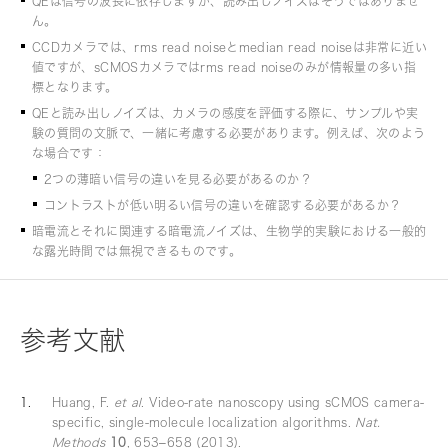
QEは信号の波長に依存しますが、読み出しノイズはそうではありませ
ん。
CCDカメラでは、rms read noiseとmedian read noiseは非常に近い
値ですが、sCMOSカメラではrms read noiseのみが情報量の多い指
標となります。
QEと読み出しノイズは、カメラの感度を評価する際に、サンプルや実
験の質問の文脈で、一緒に考慮する必要があります。例えば、次のよう
な場合です：
2つの薄暗い信号の違いを見る必要があるのか？
コントラストが低い明るい信号の違いを確認する必要があるか？
暗電流とそれに関連する暗電流ノイズは、生物学的実験における一般的
な露光時間では無視できるものです。
参考文献
Huang, F.
et al
. Video-rate nanoscopy using sCMOS camera-
specific, single-molecule localization algorithms.
Nat.
Methods
10
, 653–658 (2013).