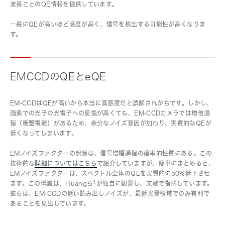
波長ごとのQE情報を提供しています。
一般にQEが高いほど感度が高く、信号を検出する可能性が高くなりま
す。
EMCCDのQEとeQE
EM-CCDはQEが高いから本当に高感度だと誤解されがちです。しかし、
画素での光子の光電子への変換が高くても、EM-CCDカメラでは増倍過
程（衝撃電離）があるため、余分なノイズ要因が加わり、実質的なQEが
低くなってしまいます。
EMノイズファクターの起源は、信号増幅過程の確率的性質にある。この
技術的な
詳細についてはこちら
で紹介していますが、簡単にまとめると、
EMノイズファクターは、スペクトル全体のQEを実質的に50%低下させ
1
ます。この低減は、Huangら
が独自に観測し、文献で指摘しています。
彼らは、EM-CCDの低い読み出しノイズが、最低光量領域でのみ有利で
あることを見出しています。