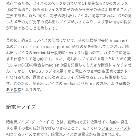
依存するため、ノイズのスペックが似ていてQEが異なる2つのカメラを
比較する場合、読み出しノイズを電子の値から光子の値に変換することが
重要である。QEが高く、電子の読み出しノイズが同等であれば、QEの高
いカメラの方が光子の読み出しノイズが小さくなり、より暗い信号の撮影
が可能であることを示します。
最後に、読み出しノイズの仕様について、その仕様が中央値 (median)
なのか、rms (root mean squared) 値なのかを確認してください。読
み出しノイズのmedianは一般的にrmsよりも低いので、カタログに記載
する仕様として魅力的です。また、読み出しノイズが画素ごとに大きく変
化しないCCDの場合はmedianの値を記載しても大きな問題にはなりませ
ん。しかし、CMOSチップは光電子から電圧への変換が各画素で並列に
行われるため、画素ごとに読み出しノイズが異なるという特徴がありま
す。このため、読み出しノイズのmedianよりもrmsの方が、より
意味の
ある指標
となります。
暗電流ノイズ
暗電流ノイズ (ダークノイズ) とは、画素内で光に依存せずに熱的に発生
する電子の数の統計的なばらつきのことで、光子でいう
ショットノイズ
に
相当するノイズ要素です。暗電流ノイズは暗電流から算出されます。