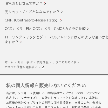
暗電流とはなんですか？
光ショットノイズとはなんですか？
CNR (Contrast-to-Noise Ratio)
CCDカメラ、EM-CCDカメラ、CMOSカメラの比較
ローリングシャッタとグローバルシャッタにはどのような違いが
ますか？
ホーム
知る・学ぶ
技術情報
テクニカルガイド
カメラの仕様を理解する
私の個人情報を販売しないでください
企業サイト
当社は、クッキーを使用して、お客様のウェブサイトでのコンテンツと
お問い合わせ
広告をパーソナライズし、当社のトラフィックを分析します。当社は、
お客様の当社ウェブサイトの利用に関する情報を、当社の広告、分析の
グループプライバシーポリシー
パートナーと共有しており、そのパートナーは、お客様が提供した他の